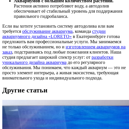
Аквариумов с большим количеством растений.
Растения активно потребляют воду, а автодолив
обеспечивает её стабильный уровень для поддержания
правильного гидробаланса.
Если вы хотите установить систему автодолива или вам
требуется
обслуживание аквариума
, команда
студии
аквариумного дизайна «LORETO»
в Екатеринбурге готова
предложить вам профессиональные услуги. Мы занимаемся
не только обслуживанием, но и
изготовлением аквариумов на
заказ
, подстраиваясь под любые пожелания клиентов. Наша
студия предлагает широкий спектр услуг: от
разработки
уникального дизайна аквариума
до его регулярного
обслуживания. Мы понимаем, что каждый аквариум — это не
просто элемент интерьера, а живая экосистема, требующая
внимательного ухода и индивидуального подхода.
Другие статьи