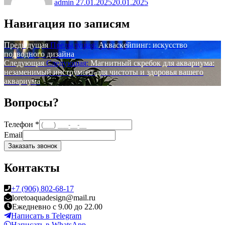
admin
27.01.2025
20.01.2025
Навигация по записям
Предыдущая
Предыдущая:
Акваскейпинг: искусство
подводного дизайна
Следующая
Следующая:
Магнитный скребок для аквариума:
незаменимый инструмент для чистоты и здоровья вашего
аквариума
Вопросы?
Телефон
*
Email
Заказать звонок
Контакты
+7 (906) 802-68-17
loretoaquadesign@mail.ru
Ежедневно с 9.00 до 22.00
Написать в Telegram
Написать в WhatsApp