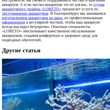
инструменты, вы сможете поддерживать чистый и красивый
аквариум. А если чистка аквариума это не для вас, то
студия
аквариумного дизайна «LORETO»
предлагает услуги по
обслуживанию аквариумов
. В Екатеринбурге мы занимаемся
изготовлением аквариумов на заказ
, их профессиональным
оформлением
и регулярной чисткой, чтобы ваш аквариум
всегда выглядел безупречно. Опытные специалисты
«LORETO» обеспечивают качественное обслуживание
аквариумов, создавая комфортную и здоровую среду для
подводных обитателей.
Другие статьи