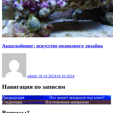
Акваскейпинг: искусство подводного дизайна
admin
18.10.2024
18.10.2024
Навигация по записям
Предыдущая
Предыдущая:
Что значит аквариум под ключ?
Следующая
Следующая:
Изготовление аквариума
Вопросы?