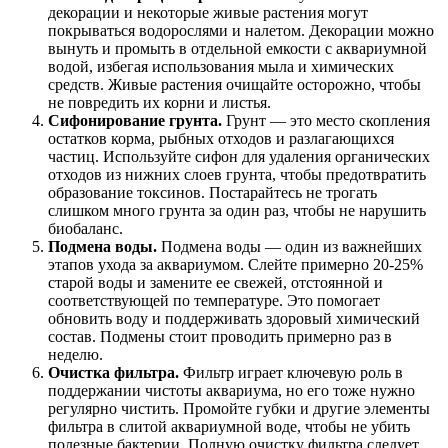
декорации и некоторые живые растения могут
покрываться водорослями и налетом. Декорации можно
вынуть и промыть в отдельной емкости с аквариумной
водой, избегая использования мыла и химических
средств. Живые растения очищайте осторожно, чтобы
не повредить их корни и листья.
Сифонирование грунта.
Грунт — это место скопления
остатков корма, рыбных отходов и разлагающихся
частиц. Используйте сифон для удаления органических
отходов из нижних слоев грунта, чтобы предотвратить
образование токсинов. Постарайтесь не трогать
слишком много грунта за один раз, чтобы не нарушить
биобаланс.
Подмена воды.
Подмена воды — один из важнейших
этапов ухода за аквариумом. Слейте примерно 20-25%
старой воды и замените ее свежей, отстоянной и
соответствующей по температуре. Это помогает
обновить воду и поддерживать здоровый химический
состав. Подмены стоит проводить примерно раз в
неделю.
Очистка фильтра.
Фильтр играет ключевую роль в
поддержании чистоты аквариума, но его тоже нужно
регулярно чистить. Промойте губки и другие элементы
фильтра в слитой аквариумной воде, чтобы не убить
полезные бактерии. Полную очистку фильтра следует