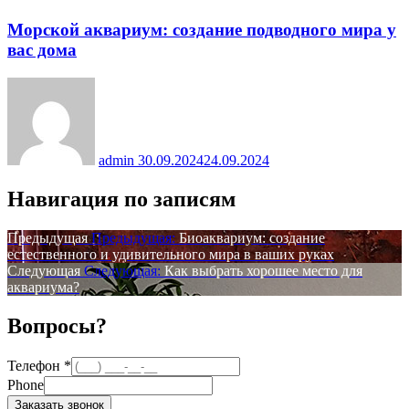
Морской аквариум: создание подводного мира у
вас дома
admin
30.09.2024
24.09.2024
Навигация по записям
Предыдущая
Предыдущая:
Биоаквариум: создание
естественного и удивительного мира в ваших руках
Следующая
Следующая:
Как выбрать хорошее место для
аквариума?
Вопросы?
Телефон
*
Phone
Заказать звонок